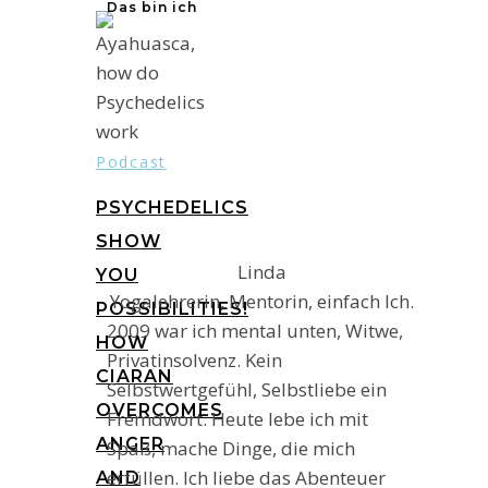
Das bin ich
Podcast
PSYCHEDELICS
SHOW
Linda
YOU
Yogalehrerin, Mentorin, einfach Ich.
POSSIBILITIES!
2009 war ich mental unten, Witwe,
HOW
Privatinsolvenz. Kein
CIARAN
Selbstwertgefühl, Selbstliebe ein
OVERCOMES
Fremdwort. Heute lebe ich mit
ANGER
Spaß, mache Dinge, die mich
erfüllen. Ich liebe das Abenteuer
AND