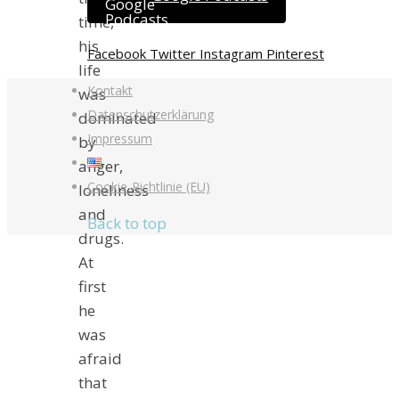
time,
his
Facebook
Twitter
Instagram
Pinterest
life
Kontakt
was
Datenschutzerklärung
dominated
Impressum
by
anger,
Cookie-Richtlinie (EU)
loneliness
and
Back to top
drugs.
At
first
he
was
afraid
that