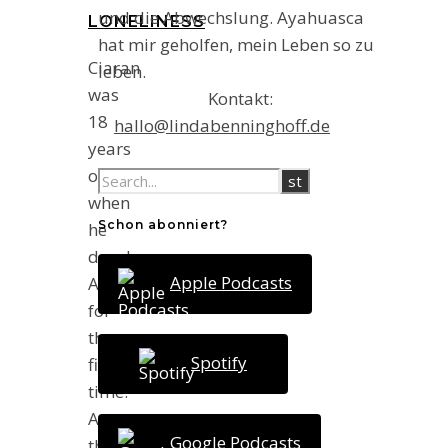
und die Abwechslung. Ayahuasca
LONELINESS
hat mir geholfen, mein Leben so zu
Ciaran
leben.
was
Kontakt:
18
hallo@lindabenninghoff.de
years
old
when
Schon abonniert?
he
drank
Apple Podcasts
Ayahausca
for
the
Spotify
first
time.
At
Google Podcasts
that